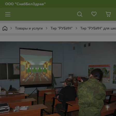
ООО "СнабБелЗдрав"
Товары и услуги
Тир "РУБИН"
Тир "РУБИН" для шко