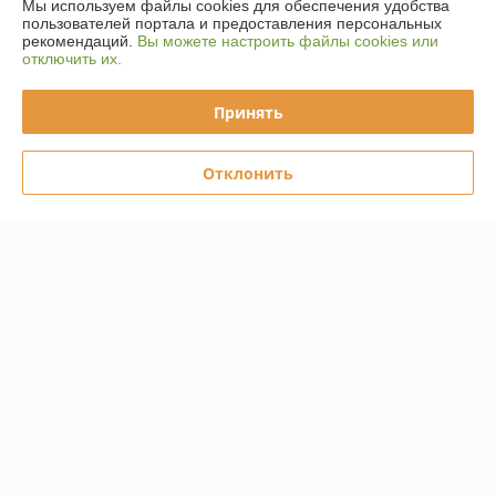
Мы используем файлы cookies для обеспечения удобства
пользователей портала и предоставления персональных
О нас
рекомендаций.
Вы можете настроить файлы cookies или
отключить их.
Контакты
Принять
Доставка и оплата
Отклонить
Полная версия сайта
Политика обработки cookies
Сайт создан на платформе Deal.by
Информация для покупателя
Юридическое лицо:
ООО "СнабБелЗдрав"
224005, г. Брест, ул.Гоголя, 2, помещение 13
Регистрационный номер ЕГР: 291341315
УНП: 291341315