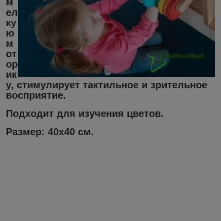
м
ел
ку
ю
м
от
ор
ик
у, стимулирует тактильное и зрительное
восприятие.
Подходит для изучения цветов.
Размер:
40х40 см.