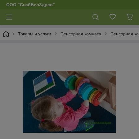
ООО "СнабБелЗдрав"
Товары и услуги
Сенсорная комната
Сенсорная ко