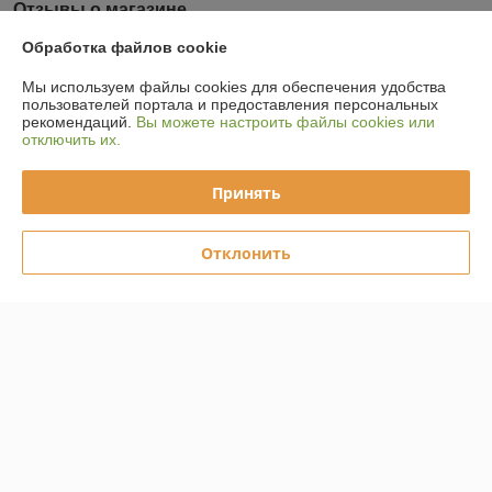
Отзывы о магазине
Обработка файлов cookie
У компании пока нет отзывов, добавьте первый
Мы используем файлы cookies для обеспечения удобства
пользователей портала и предоставления персональных
О нас
рекомендаций.
Вы можете настроить файлы cookies или
отключить их.
Контакты
Принять
Доставка и оплата
Отклонить
Полная версия сайта
Политика обработки cookies
Сайт создан на платформе Deal.by
Информация для покупателя
Юридическое лицо:
ООО "СнабБелЗдрав"
224005, г. Брест, ул.Гоголя, 2, помещение 13