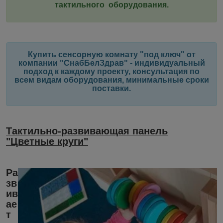
тактильного оборудования.
Купить сенсорную комнату "под ключ" от
компании "СнабБелЗдрав" - индивидуальный
подход к каждому проекту, консультация по
всем видам оборудования, минимальные сроки
поставки.
Тактильно-развивающая панель
"Цветные круги"
Ра
зв
ив
ае
т