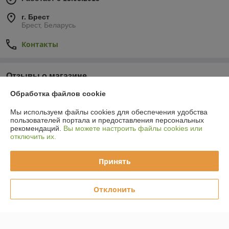
г. Брест
Брест, Беларусь
Контакты
Отзывы о магазине
Обработка файлов cookie
У компании пока нет отзывов, добавьте первый
Мы используем файлы cookies для обеспечения удобства
пользователей портала и предоставления персональных
О нас
рекомендаций.
Вы можете настроить файлы cookies или
отключить их.
Контакты
Принять
Доставка и оплата
Отклонить
Полная версия сайта
Политика обработки cookies