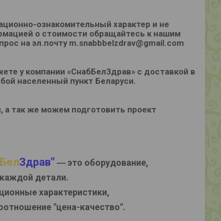
мационно-ознакомительный характер
и не
рмацией о стоимости обращайтесь к нашим
прос на эл.почту m.snabbbelzdrav@gmail.com
жете у компании «СнабБелЗдрав» с доставкой в
любой населенный пункт Беларуси.
 а так же можем подготовить проект
Бел
Здрав
"
― это оборудование,
 каждой детали.
ционные характеристики,
отношение "цена-качество".