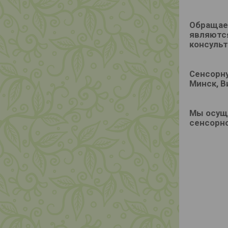
Обращае
являются
консульт
Сенсорну
Минск, В
Мы осуще
сенсорн