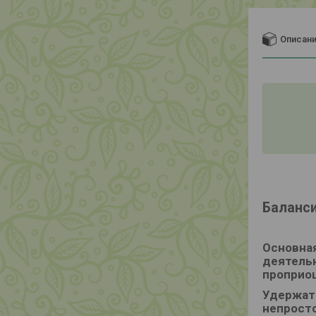
Описан
Баланси
Основная
деятельн
проприо
Удержать
непросто