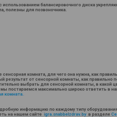
 с использованием балансировочного диска укрепл
ла, полезны для позвоночника.
е сенсорная комната, для чего она нужна, как правил
й результат от сенсорной комнаты, как правильно 
ительно выбрать для сенсорной комнаты, в какой цв
 мы постараемся максимально широко ответить в н
ая комната
.
одробную информацию по каждому типу оборудования
еть на нашем сайте
igra.snabbelzdrav.by
в разделе
Се