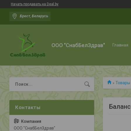
Начать продавать на Deal.by
Брест, Беларусь
ООО "СнабБелЗдрав"
Главная
Товары 
Баланс
ООО "СнабБелЗдрав"