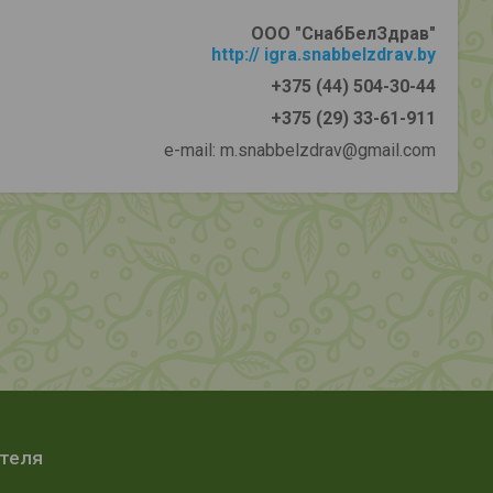
ООО "СнабБелЗдрав"
http:// igra.snabbelzdrav.by
+375 (44) 504-30-44
+375 (29) 33-61-911
e-mail: m.snabbelzdrav@gmail.com
ателя