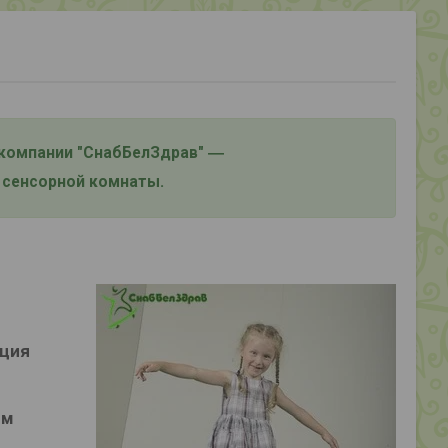
 компании "СнабБелЗдрав" ―
 сенсорной комнаты.
яция
ем