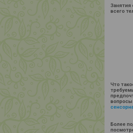
Занятия
всего те
Что тако
требуемы
предпочт
вопросы
сенсорн
Более п
посмотр