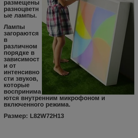
размещены
разноцветн
ые лампы.
Лампы
загораются
в
различном
порядке в
зависимост
и от
интенсивно
сти звуков,
которые
воспринима
ются внутренним микрофоном и
включенного режима.
Размер:
L82W72H13