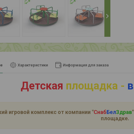
ие
Характеристики
Информация для заказа
Детская
площадка -
в
ий игровой комплекс от компании
"
Снаб
Бел
Здрав
"
площадке.