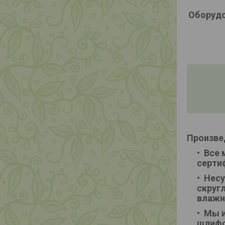
Оборудо
Произве
Все 
серти
Несу
скруг
влажн
Мы и
шлифо