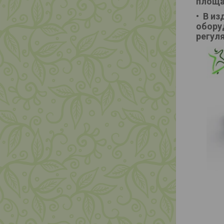
площа
В из
обору
регул