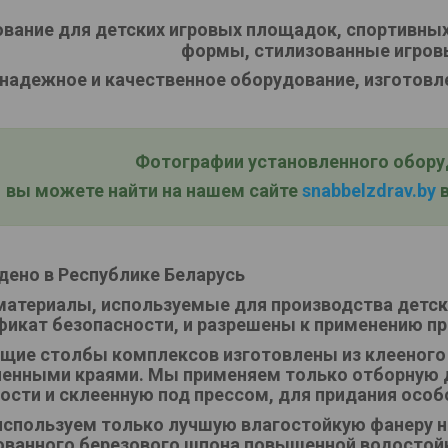
вание для детских игровых площадок, спортивных
формы, стилизованные игров
надежное и качественное оборудование, изготовл
Фотографии установленного оборуд
вы можете найти на нашем сайте
snabbelzdrav.by
в
дено в Республике Беларусь
материалы, используемые для производства детс
фикат безопасности, и разрешены к применению пр
щие столбы комплексов изготовлены из клееного
ленными краями. Мы применяем только отборную 
ости и склеенную под прессом, для придания особ
спользуем только лучшую влагостойкую фанеру не
ванного березового шпона повышенной водостойк