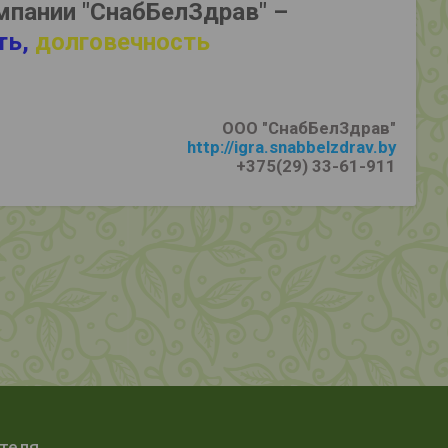
мпании "СнабБелЗдрав" –
ть,
долговечность
ООО "СнабБелЗдрав"
http://igra.snabbelzdrav.by
+375(29) 33-61-911
ателя