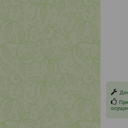
Дос
При 
осущес