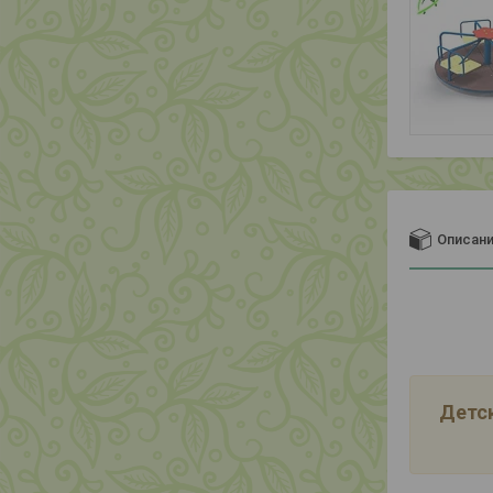
Описан
Детск