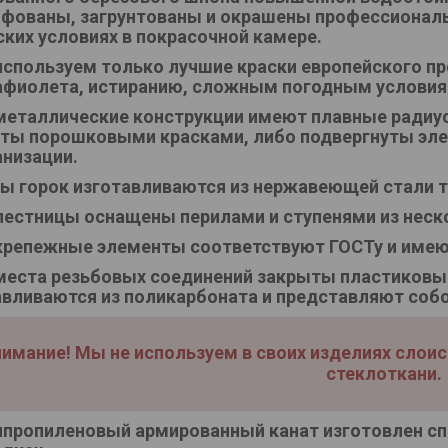
фованы, загрунтованы и окрашены профессионал
ских условиях в покрасочной камере.
спользуем только лучшие краски европейского пр
афиолета, истиранию, сложным погодным условия
металлические конструкции имеют плавные радиус
ты порошковыми красками, либо подвергнуты эле
анизации.
ы горок изготавливаются из нержавеющей стали т
лестницы оснащены перилами и ступенями из нес
крепежные элементы соответствуют ГОСТу и имею
места резьбовых соединений закрыты пластиковы
авливаются из поликарбоната и представляют соб
имание! Мы не используем в своих изделиях слои
стеклоткани.
пропиленовый армированный канат изготовлен сп