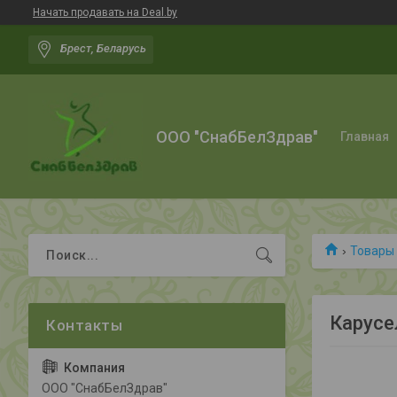
Начать продавать на Deal.by
Брест, Беларусь
ООО "СнабБелЗдрав"
Главная
Товары 
Карусе
ООО "СнабБелЗдрав"