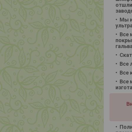
отшли
завод
Мы и
ультр
Все 
покры
гальв
Скат
Все 
Все 
Все 
изгот
Вн
Поли