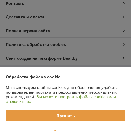
Контакты
Доставка и оплата
Полная версия сайта
Политика обработки cookies
Сайт создан на платформе Deal.by
Информация для покупателя
Обработка файлов cookie
Юридическое лицо:
ООО "СнабБелЗдрав"
Мы используем файлы cookies для обеспечения удобства
224005, г. Брест, ул.Гоголя, 2, помещение 13
пользователей портала и предоставления персональных
рекомендаций.
Вы можете настроить файлы cookies или
Регистрационный номер ЕГР: 291341315
отключить их.
УНП: 291341315
Принять
Регистрационный орган: Администрация Ленинского района г.Бреста
Дата регистрации компании: 11.12.2014