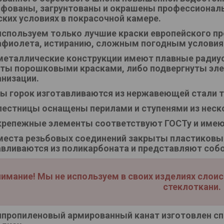
фованы, загрунтованы и окрашены профессионал
ских условиях в покрасочной камере.
спользуем только лучшие краски европейского пр
афиолета, истиранию, сложным погодным условия
металлические конструкции имеют плавные радиус
ты порошковыми красками, либо подвергнуты эле
анизации.
ы горок изготавливаются из нержавеющей стали т
лестницы оснащены перилами и ступенями из нес
крепежные элементы соответствуют ГОСТу и имею
места резьбовых соединений закрыты пластиковы
авливаются из поликарбоната и представляют соб
имание! Мы не используем в своих изделиях слои
стеклоткани.
пропиленовый армированный канат изготовлен сп