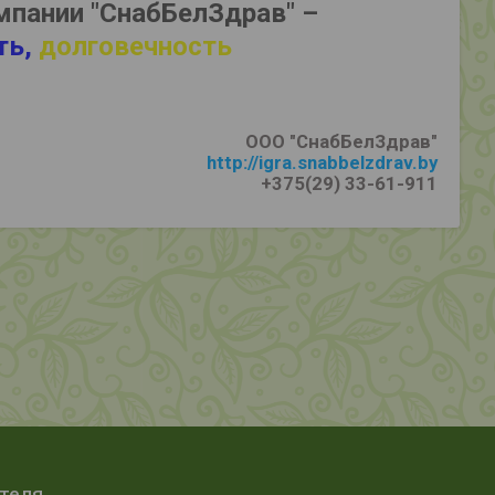
мпании "СнабБелЗдрав" –
ть,
долговечность
ООО "СнабБелЗдрав"
http://igra.snabbelzdrav.by
+375(29) 33-61-911
ателя