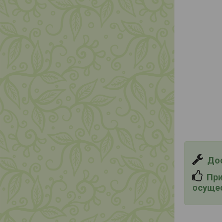
Дос
При 
осущес