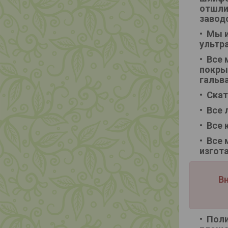
отшли
завод
Мы и
ультр
Все 
покры
гальв
Скат
Все 
Все 
Все 
изгот
Вн
Поли