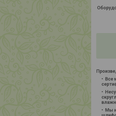
Оборудо
Произве
Все 
серти
Несу
скруг
влажн
Мы и
шлифо