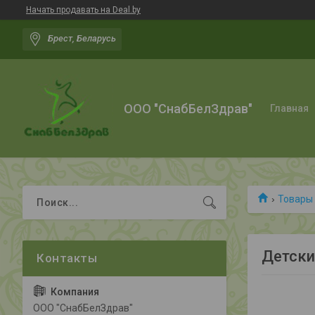
Начать продавать на Deal.by
Брест, Беларусь
ООО "СнабБелЗдрав"
Главная
Товары 
Детски
ООО "СнабБелЗдрав"