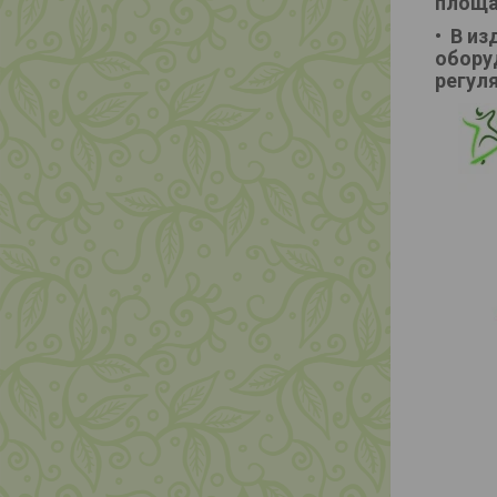
площа
В из
обору
регул