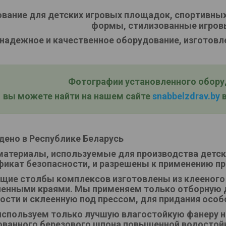
вание для детских игровых площадок, спортивных
формы, стилизованные игров
надежное и качественное оборудование, изготовл
Фотографии установленного оборуд
вы можете найти на нашем сайте
snabbelzdrav.by
в
дено в Республике Беларусь
материалы, используемые для производства детс
фикат безопасности, и разрешены к применению пр
щие столбы комплексов изготовлены из клееного
ленными краями. Мы применяем только отборную 
ости и склеенную под прессом, для придания особ
спользуем только лучшую влагостойкую фанеру не
ванного березового шпона повышенной водостойк