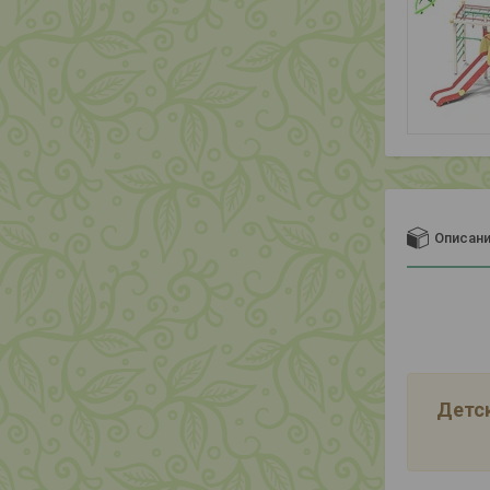
Описан
Детск