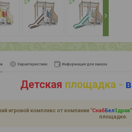
ие
Характеристики
Информация для заказа
Детская
площадка -
в
ий игровой комплекс от компании
"
Снаб
Бел
Здрав
"
площадке.