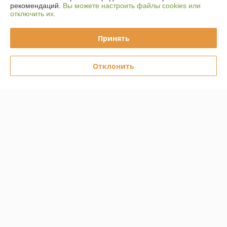
рекомендаций.
Вы можете настроить файлы cookies или
отключить их.
Контакты
Принять
Доставка и оплата
Отклонить
Полная версия сайта
Политика обработки cookies
Сайт создан на платформе Deal.by
Информация для покупателя
Юридическое лицо:
ООО "СнабБелЗдрав"
224005, г. Брест, ул.Гоголя, 2, помещение 13
Регистрационный номер ЕГР: 291341315
УНП: 291341315
Регистрационный орган: Администрация Ленинского района г.Бреста