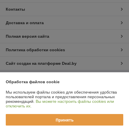
Контакты
Доставка и оплата
Полная версия сайта
Политика обработки cookies
Сайт создан на платформе Deal.by
Обработка файлов cookie
Информация для покупателя
Юридическое лицо:
ООО "СнабБелЗдрав"
Мы используем файлы cookies для обеспечения удобства
224005, г. Брест, ул.Гоголя, 2, помещение 13
пользователей портала и предоставления персональных
рекомендаций.
Вы можете настроить файлы cookies или
Регистрационный номер ЕГР: 291341315
отключить их.
УНП: 291341315
Принять
Регистрационный орган: Администрация Ленинского района г.Бреста