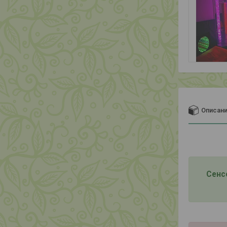
Описан
Сенс