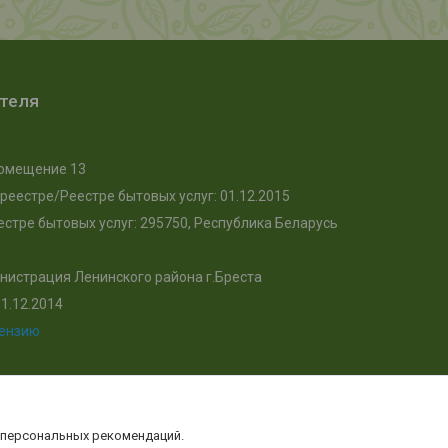
ателя
, помещение 13
реестре/Реестре бытовых услуг: 01.12.2015
стре бытовых услуг: 295750, Республика Беларусь
нистрация Ленинского района г.Бреста
1.12.2014
цензию
 персональных рекомендаций.