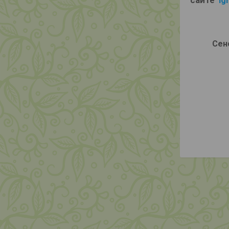
сайте
ig
Сен