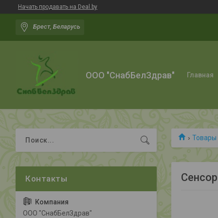
Начать продавать на Deal.by
Брест, Беларусь
ООО "СнабБелЗдрав"
Главная
Товары 
Сенсор
ООО "СнабБелЗдрав"