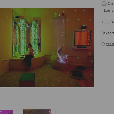
Отп
Цену
+375 (4
Заказ 
Усло