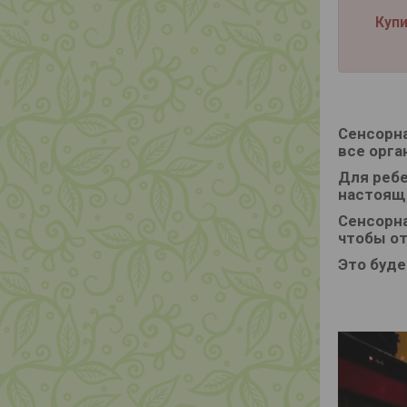
Купи
Сенсорна
все орга
Для ребе
настоящи
Сенсорна
чтобы от
Это буде