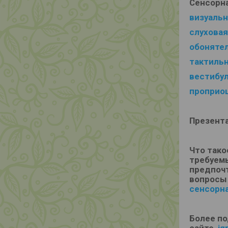
Сенсорна
визуаль
слуховая
обоняте
тактиль
вестибу
проприо
Презент
Что тако
требуемы
предпочт
вопросы
сенсорн
Более п