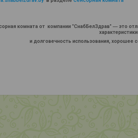
ra.snabbelzdrav.by
в разделе
Сенсорная комната
сорная комната от компании "СнабБелЗдрав" ― это отл
характеристики
и долговечность использования, хорошее 