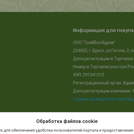
Информация для покуп
ООО "СнабБелЗдрав"
224005, г. Брест, ул.Гоголя, 2
Дата регистрации в Торговом 
Номер в Торговом реестре/Рее
УНП: 291341315
Регистрационный орган: Адми
Дата регистрации компании: 1
Ссылка на свидетельство/ли
Обработка файлов cookie
s для обеспечения удобства пользователей портала и предоставления