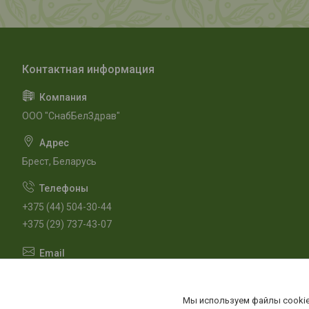
ООО "СнабБелЗдрав"
Брест, Беларусь
+375 (44) 504-30-44
+375 (29) 737-43-07
m.snabbelzdrav@gmail.com
Мы используем файлы cookie