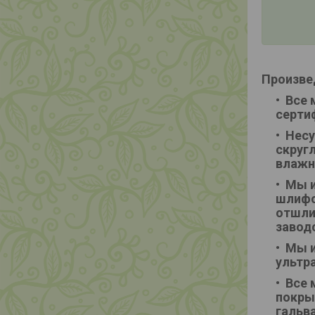
Произве
Все 
серти
Несу
скруг
влажн
Мы и
шлифо
отшли
завод
Мы и
ультр
Все 
покры
гальв