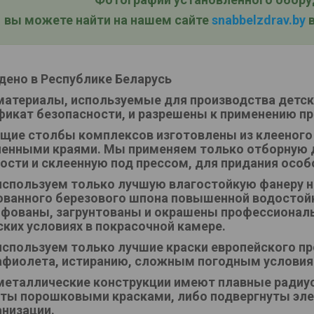
вы можете найти на нашем сайте
snabbelzdrav.by
в
дено в Республике Беларусь
материалы, используемые для производства детс
фикат безопасности, и разрешены к применению пр
щие столбы комплексов изготовлены из клееного
ленными краями. Мы применяем только отборную 
ости и склеенную под прессом, для придания особ
спользуем только лучшую влагостойкую фанеру не
ванного березового шпона повышенной водостойк
фованы, загрунтованы и окрашены профессионал
ских условиях в покрасочной камере.
спользуем только лучшие краски европейского пр
афиолета, истиранию, сложным погодным условия
металлические конструкции имеют плавные радиус
ты порошковыми красками, либо подвергнуты эле
анизации.