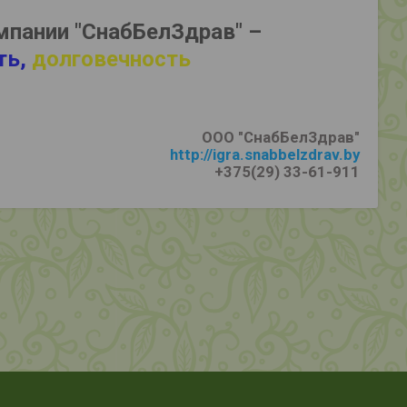
мпании "СнабБелЗдрав" –
ть,
долговечность
ООО "СнабБелЗдрав"
http://igra.snabbelzdrav.by
+375(29) 33-61-911