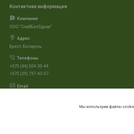
ООО "СнабБелЗдрав"
Брест, Беларусь
+375 (44) 504-30-44
+375 (29) 737-43-07
m.snabbelzdrav@gmail.com
Мы используем файлы cookie