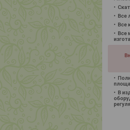
Скат
Все 
Все 
Все 
изгот
Вн
Поли
площа
В из
обору
регул