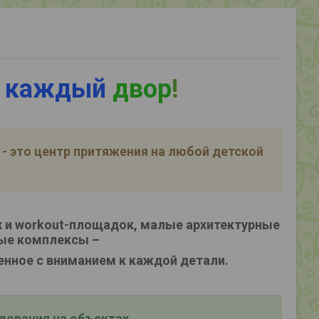
 каждый
двор
!
- это центр притяжения на любой детской
 и workout-площадок, малые архитектурные
ые комплексы –
енное с вниманием к каждой детали.
ования на объектах,