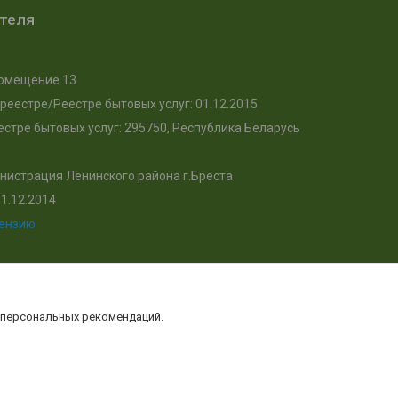
ателя
, помещение 13
реестре/Реестре бытовых услуг: 01.12.2015
стре бытовых услуг: 295750, Республика Беларусь
нистрация Ленинского района г.Бреста
1.12.2014
цензию
 персональных рекомендаций.