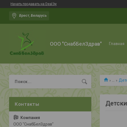
Начать продавать на Deal.by
Брест, Беларусь
ООО "СнабБелЗдрав"
Главная
...
Дет
Детски
ООО "СнабБелЗдрав"