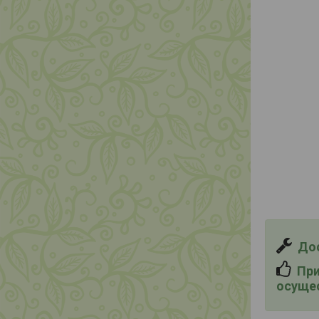
Дос
При 
осущес