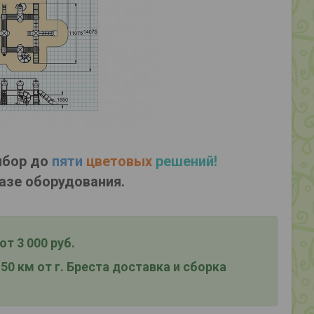
ыбор до
пяти
цветовых
решений!
азе оборудования.
т 3 000 руб.
0 км от г. Бреста д
оставка и сборка