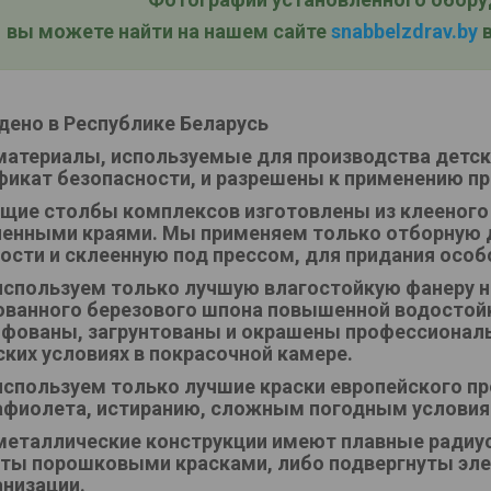
вы можете найти на нашем сайте
snabbelzdrav.by
в
дено в Республике Беларусь
материалы, используемые для производства детс
фикат безопасности, и разрешены к применению пр
щие столбы комплексов изготовлены из клееного
ленными краями. Мы применяем только отборную 
ости и склеенную под прессом, для придания особ
спользуем только лучшую влагостойкую фанеру не
ванного березового шпона повышенной водостойк
фованы, загрунтованы и окрашены профессионал
ских условиях в покрасочной камере.
спользуем только лучшие краски европейского пр
афиолета, истиранию, сложным погодным условия
металлические конструкции имеют плавные радиус
ты порошковыми красками, либо подвергнуты эле
анизации.