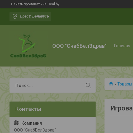
Начать продавать на Deal.by
Брест, Беларусь
ООО "СнабБелЗдрав"
Главная
Товары 
Игрова
ООО "СнабБелЗдрав"