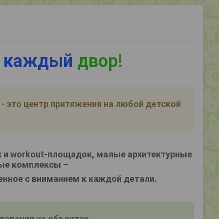
 каждый
двор
!
- это центр притяжения на любой детской
 и workout-площадок, малые архитектурные
ые комплексы –
енное с вниманием к каждой детали.
ования на объектах,