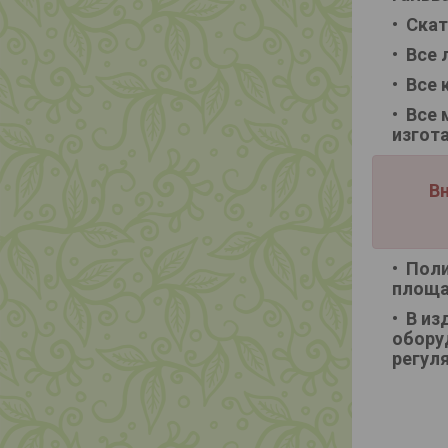
Скат
Все 
Все 
Все 
изгот
Вн
Поли
площа
В из
обору
регул