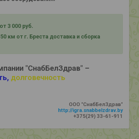
т 3 000 руб.
0 км от г. Бреста
доставка и сборка
мпании "СнабБелЗдрав" –
ть,
долговечность
ООО "СнабБелЗдрав"
http://igra.snabbelzdrav.by
+375(29) 33-61-911