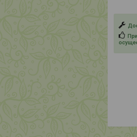
Дос
При 
осущес