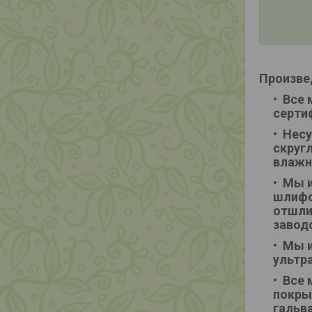
Произве
Все 
серти
Несу
скруг
влажн
Мы и
шлифо
отшли
завод
Мы и
ультр
Все 
покры
гальв