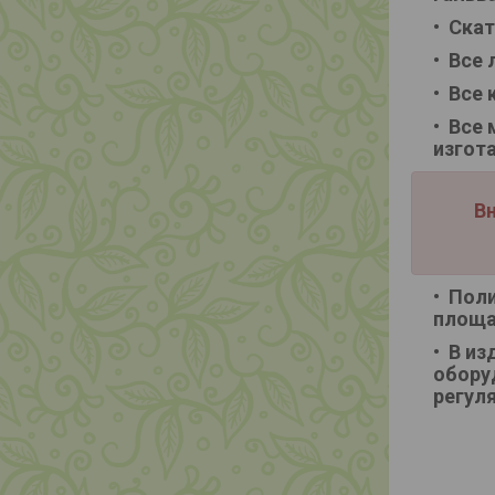
Скат
Все 
Все 
Все 
изгот
Вн
Поли
площа
В из
обору
регул