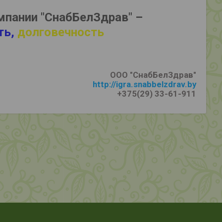
мпании "СнабБелЗдрав" –
ть,
долговечность
ООО "СнабБелЗдрав"
http://igra.snabbelzdrav.by
+375(29) 33-61-911