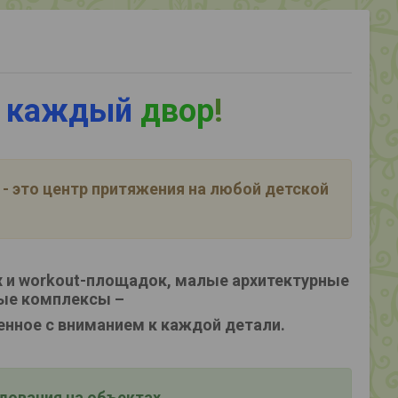
 каждый
двор
!
- это центр притяжения на любой детской
 и workout-площадок, малые архитектурные
ые комплексы –
енное с вниманием к каждой детали.
ования на объектах,