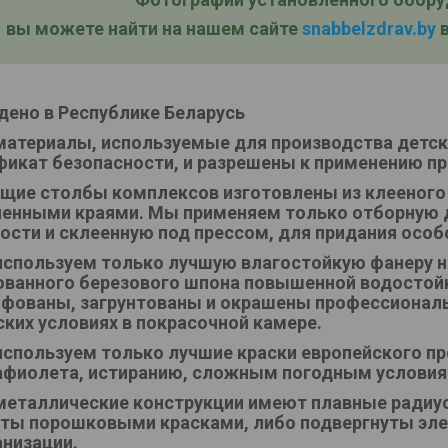
вы можете найти на нашем сайте
snabbelzdrav.by
в
дено в Республике Беларусь
материалы, используемые для производства детс
фикат безопасности, и разрешены к применению пр
щие столбы комплексов изготовлены из клееного
ленными краями. Мы применяем только отборную 
ости и склеенную под прессом, для придания особ
спользуем только лучшую влагостойкую фанеру не
ванного березового шпона повышенной водостойк
фованы, загрунтованы и окрашены профессионал
ских условиях в покрасочной камере.
спользуем только лучшие краски европейского пр
афиолета, истиранию, сложным погодным условия
металлические конструкции имеют плавные радиус
ты порошковыми красками, либо подвергнуты эле
анизации.