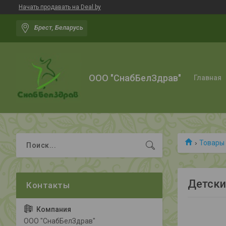
Начать продавать на Deal.by
Брест, Беларусь
ООО "СнабБелЗдрав"
Главная
Товары 
Детски
ООО "СнабБелЗдрав"