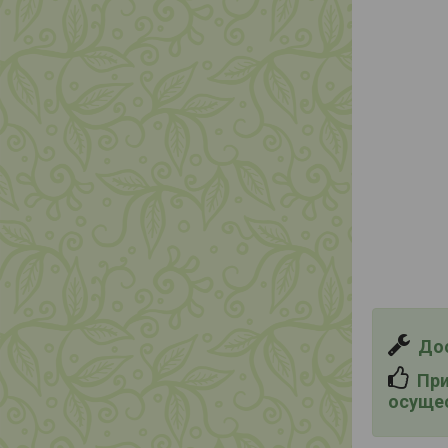
Дос
При 
осущес