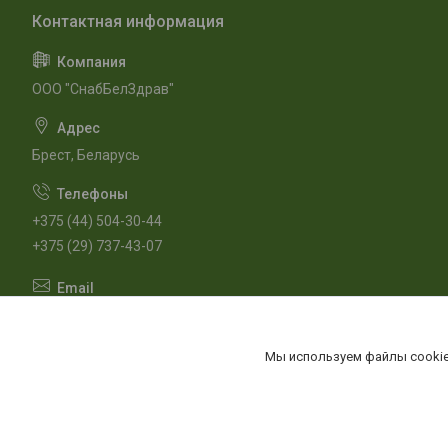
ООО "СнабБелЗдрав"
Брест, Беларусь
+375 (44) 504-30-44
+375 (29) 737-43-07
m.snabbelzdrav@gmail.com
Мы используем файлы cookie