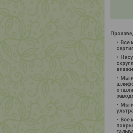
Произве
Все 
серти
Несу
скруг
влажн
Мы и
шлифо
отшли
завод
Мы и
ультр
Все 
покры
гальв