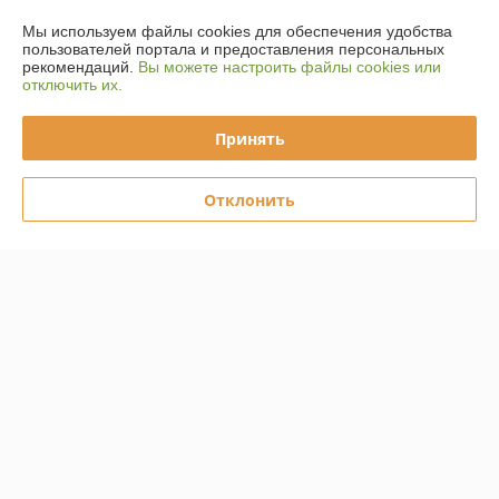
Мы используем файлы cookies для обеспечения удобства
пользователей портала и предоставления персональных
О нас
рекомендаций.
Вы можете настроить файлы cookies или
отключить их.
Контакты
Принять
Доставка и оплата
Отклонить
Полная версия сайта
Политика обработки cookies
Сайт создан на платформе Deal.by
Информация для покупателя
Юридическое лицо:
ООО "СнабБелЗдрав"
224005, г. Брест, ул.Гоголя, 2, помещение 13
Регистрационный номер ЕГР: 291341315