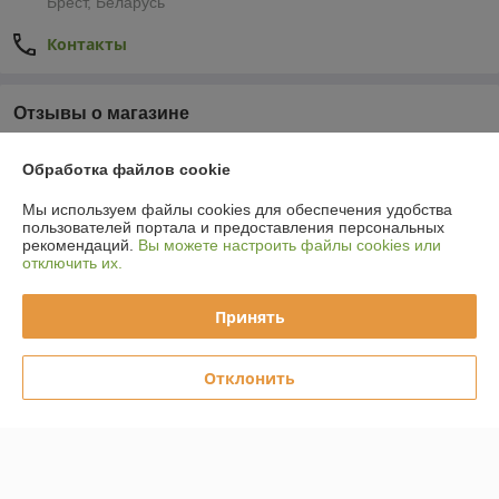
Брест, Беларусь
Контакты
Отзывы о магазине
У компании пока нет отзывов, добавьте первый
Обработка файлов cookie
Мы используем файлы cookies для обеспечения удобства
О нас
пользователей портала и предоставления персональных
рекомендаций.
Вы можете настроить файлы cookies или
отключить их.
Контакты
Принять
Доставка и оплата
Отклонить
Полная версия сайта
Политика обработки cookies
Сайт создан на платформе Deal.by