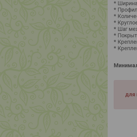
* Ширина
* Профил
* Количе
* Кругло
* Шаг ме
* Покрыт
* Крепле
* Крепле
Минимал
для 