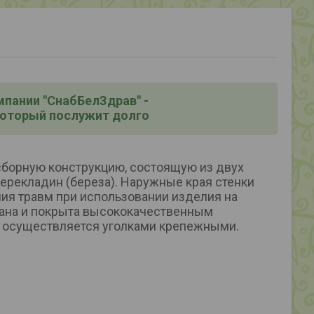
мпании "СнабБелЗдрав" -
который послужит долго
 сборную конструкцию, состоящую из двух
перекладин (береза). Наружные края стенки
ия травм при использовании изделия на
вана и покрыта высококачественным
лу осуществляется уголками крепежными.