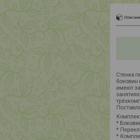
Описан
Стенка г
боковин 
имеют за
занятиях
трёхкомп
Поставля
Комплек
* Боковин
* Перекл
* Компле