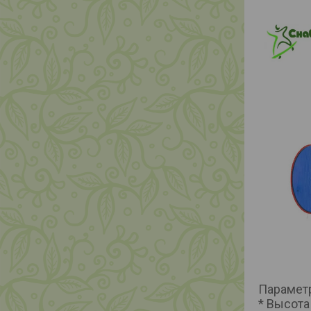
Парамет
* Высота