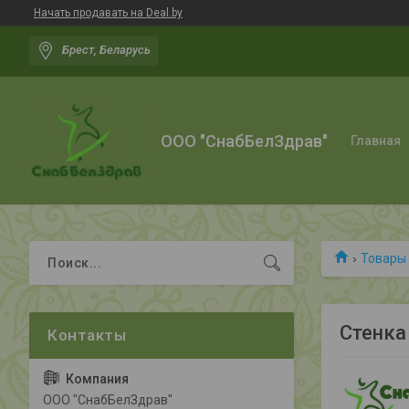
Начать продавать на Deal.by
Брест, Беларусь
ООО "СнабБелЗдрав"
Главная
Товары 
Cтенка
ООО "СнабБелЗдрав"