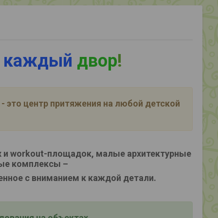
 каждый
двор
!
- это центр притяжения на любой детской
 и workout-площадок, малые архитектурные
ые комплексы –
енное с вниманием к каждой детали.
ования на объектах,