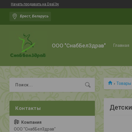
Начать продавать на Deal.by
Брест, Беларусь
ООО "СнабБелЗдрав"
Главная
Товары 
Детски
ООО "СнабБелЗдрав"