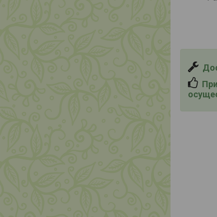
Дост
При 
осущес