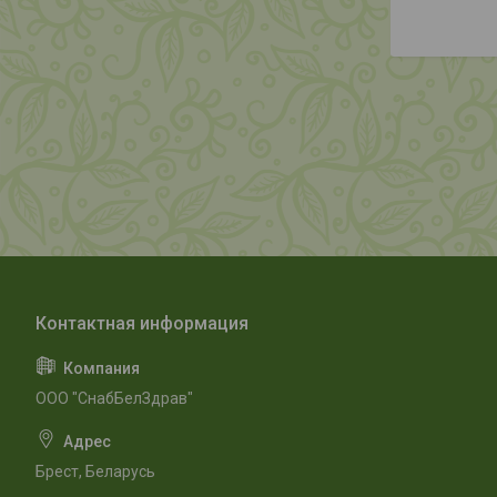
ООО "СнабБелЗдрав"
Брест, Беларусь