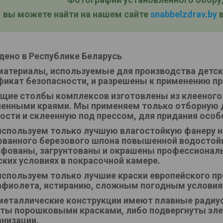
вы можете найти на нашем сайте
snabbelzdrav.by
в
дено в Республике Беларусь
материалы, используемые для производства детс
фикат безопасности, и разрешены к применению пр
щие столбы комплексов изготовлены из клееного
ленными краями. Мы применяем только отборную 
ости и склеенную под прессом, для придания особ
спользуем только лучшую влагостойкую фанеру не
ванного березового шпона повышенной водостойк
фованы, загрунтованы и окрашены профессионал
ских условиях в покрасочной камере.
спользуем только лучшие краски европейского пр
афиолета, истиранию, сложным погодным условия
металлические конструкции имеют плавные радиус
ты порошковыми красками, либо подвергнуты эле
анизации.