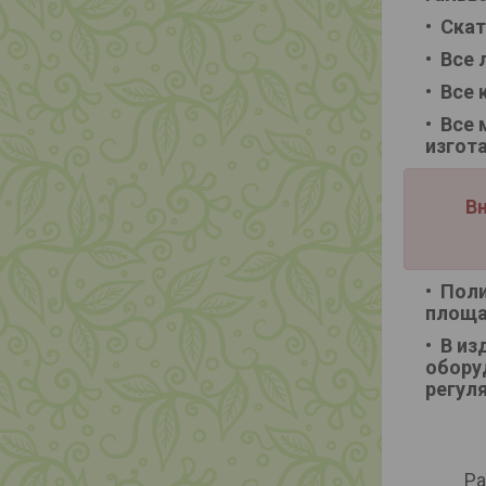
Скат
Все 
Все 
Все 
изгот
Вн
Поли
площа
В из
обору
регул
Ра