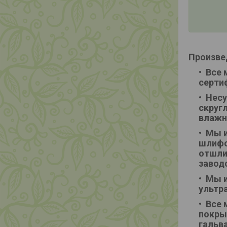
Произве
Все 
серти
Несу
скруг
влажн
Мы и
шлифо
отшли
завод
Мы и
ультр
Все 
покры
гальв