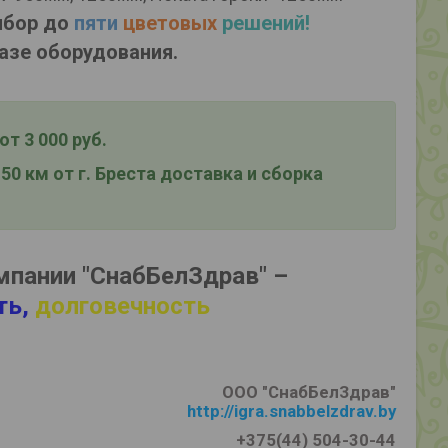
ыбор до
пяти
цветовых
решений!
азе оборудования.
т 3 000 руб.
0 км от г. Бреста
доставка и сборка
мпании "СнабБелЗдрав" –
ть,
долговечность
ООО "СнабБелЗдрав"
http://igra.snabbelzdrav.by
+375(44) 504-30-44