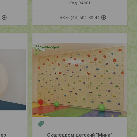
RA001
4
+375 (44) 504-30-44
Новинка
мер
Скалодром детский "Мини"