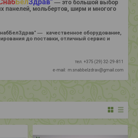
Снаб
Бел
Здрав
"
― это большой выбор
 панелей, мольбертов, ширм и многого
"СнабБелЗдрав" ― качественное оборудование,
тирования до поставки, отличный сервис и
тел. +375 (29) 32-29-811
e-mail: m.snabbelzdrav@gmail.com