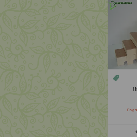
Новинка
Н
Под 