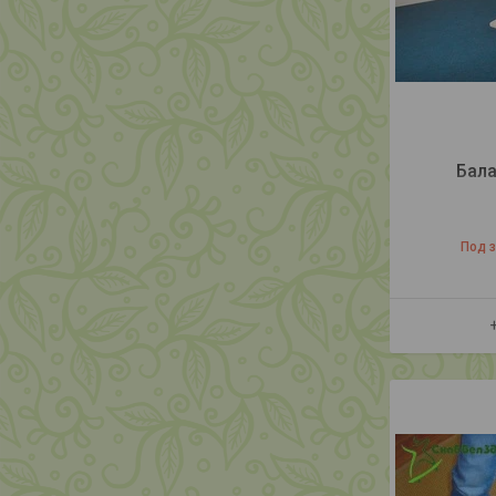
Бала
Под 