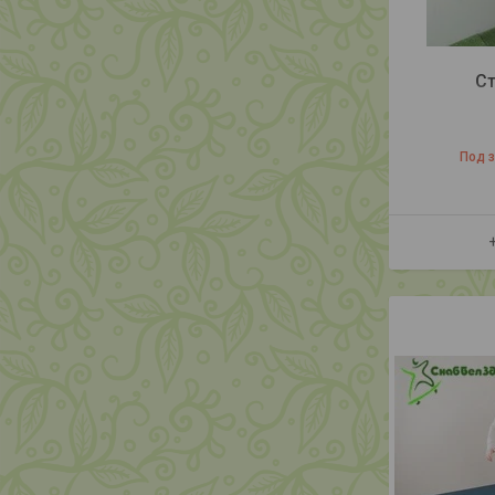
Ст
Под 